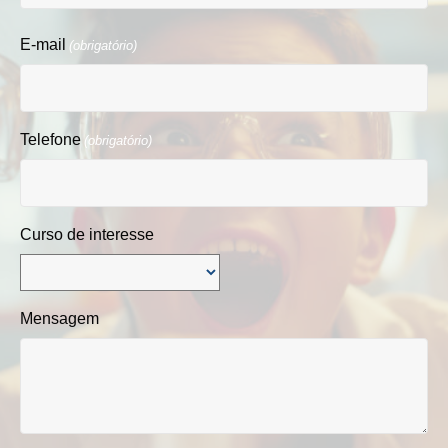
Nome
E-mail
(obrigatório)
Telefone
(obrigatório)
Curso de interesse
Mensagem