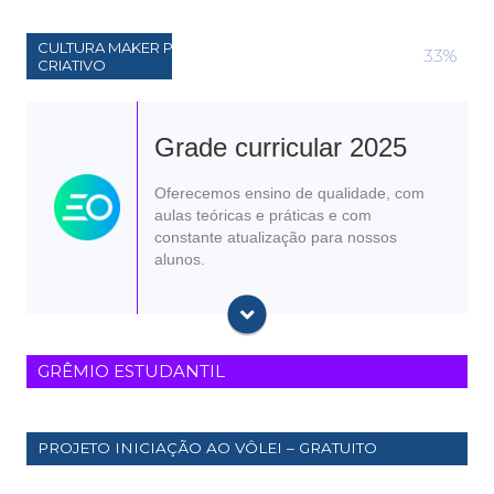
CULTURA MAKER PARA DESENVOLVIMENTO
75%
CRIATIVO
Língua Portuguesa
Grade curricular 2025
Educação Socioemocional
Ciências (até o 8° ano)
Oferecemos ensino de qualidade, com
Física (a partir do 9° ano)
aulas teóricas e práticas e com
Química (a partir do 9° ano)
constante atualização para nossos
Técnica de redação
alunos.
Educação Física
Cidadania Digital
Inglês
Arte
Matemática
GRÊMIO ESTUDANTIL
100%
História
Geografia
Biologia - a partir do 9º ano
100%
PROJETO INICIAÇÃO AO VÔLEI – GRATUITO