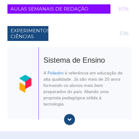
AULAS SEMANAIS DE REDAÇÃO
100%
EXPERIMENTOS NO LABORATÓRIO DE
75%
CIÊNCIAS
A adolescência é acompanhada de muitas
Sistema de Ensino
transformações. Por que não oferecer uma
aprendizagem que transforma? No CCA vamos para
A
Poliedro
é referência em educação de
além do conhecimento, formando jovens aptos a
alta qualidade. Já são mais de 20 anos
desenvolver suas próprias histórias.
formando os alunos mais bem
preparados do país. Aliando uma
proposta pedagógica sólida à
tecnologia.