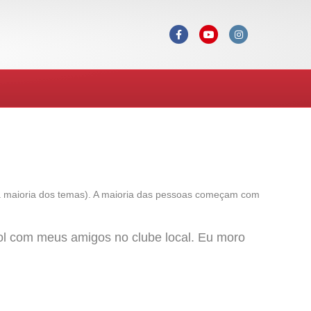
F
Y
I
a
o
n
c
u
s
e
t
t
b
u
a
o
b
g
o
e
r
k
a
m
a maioria dos temas). A maioria das pessoas começam com
bol com meus amigos no clube local. Eu moro