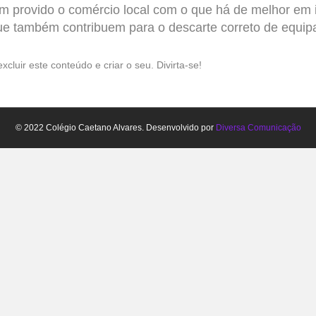
m provido o comércio local com o que há de melhor em 
também contribuem para o descarte correto de equipam
xcluir este conteúdo e criar o seu. Divirta-se!
© 2022 Colégio Caetano Alvares. Desenvolvido por
Diversa Comunicação